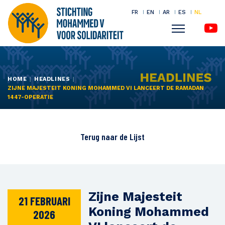
FR
EN
AR
ES
NL
Menu
Overslaan
en
naar
HOME
HEADLINES
ZIJNE MAJESTEIT KONING MOHAMMED VI LANCEERT DE RAMADAN
de
1447-OPERATIE
inhoud
gaan
Terug naar de
Lijst
Zijne Majesteit
21 FEBRUARI
Koning Mohammed
2026