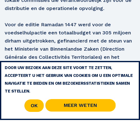
lokale commissies die verantwoordelijk zijn voor de
distributie en de operationele opvolging.
Voor de editie Ramadan 1447 werd voor de
voedselhulpactie een totaalbudget van 305 miljoen
dirham uitgetrokken, gefinancierd met de steun van
het Ministerie van Binnenlandse Zaken (Direction
Générale des Collectivités Territoriales) en het
Ministerie van Habous en Islamitische Zaken.
DOOR UW BEZOEK AAN DEZE SITE VOORT TE ZETTEN,
ACCEPTEERT U HET GEBRUIK VAN COOKIES OM U EEN OPTIMALE
WETTELIJKE VERMELDINGEN
NAVIGATIE TE BIEDEN EN OM BEZOEKERSSTATISTIEKEN SAMEN
CONTACT
TE STELLEN.
SITEMAP
RSS
MEER WETEN
OK
© 2026 COPYRIGHT - STICHTING MOHAMMED V VOOR SOLIDARITEIT