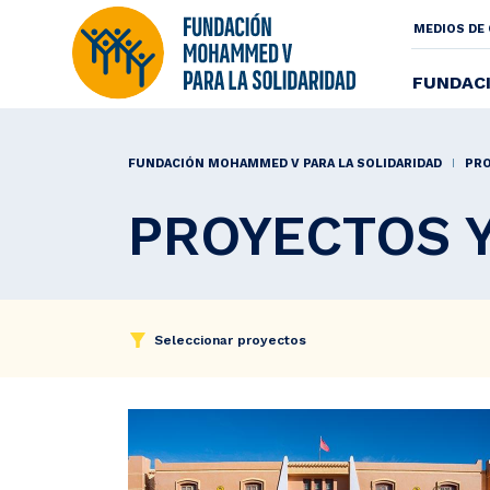
MENU
MEDIOS DE
SECO
FUNDAC
Pasar
al
FUNDACIÓN MOHAMMED V PARA LA SOLIDARIDAD
PR
contenido
principal
PROYECTOS 
Seleccionar proyectos