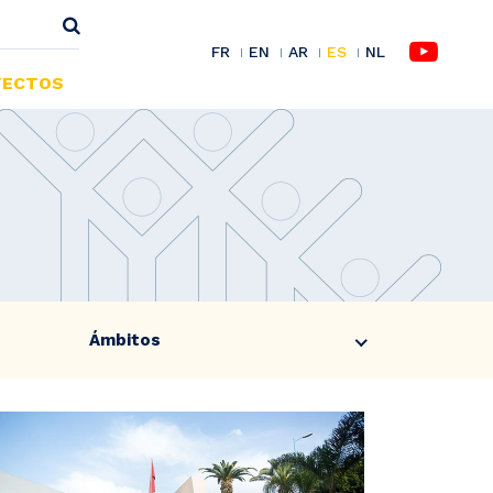
FR
EN
AR
ES
NL
YECTOS
Ámbitos