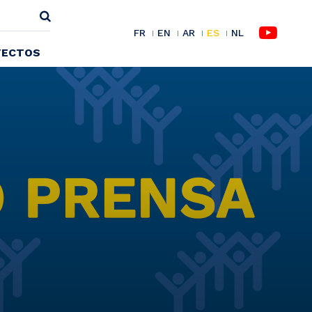
FR
EN
AR
ES
NL
YECTOS