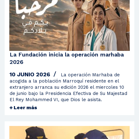
2022
2021
2020
2019
2018
La Fundación inicia la operación marhaba
2017
2026
2016
10 JUNIO 2026
La operación Marhaba de
2015
acogida a la población Marroquí residente en el
extranjero arranca su edición 2026 el miercoles 10
2014
de junio bajo la Presidencia Efectiva de Su Majestad
El Rey Mohammed VI, que Dios le asista.
2013
Leer más
2012
2011
2010