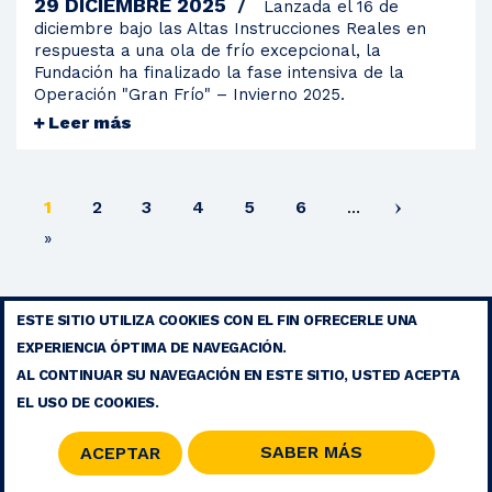
29 DICIEMBRE 2025
Lanzada el 16 de
diciembre bajo las Altas Instrucciones Reales en
respuesta a una ola de frío excepcional, la
Fundación ha finalizado la fase intensiva de la
Operación "Gran Frío" – Invierno 2025.
Leer más
Página
Página
Página
Página
Página
Página
1
2
3
4
5
6
…
actual
Última
»
página
ESTE SITIO UTILIZA COOKIES CON EL FIN OFRECERLE UNA
AVISO LEGAL
EXPERIENCIA ÓPTIMA DE NAVEGACIÓN.
CONTACTO
AL CONTINUAR SU NAVEGACIÓN EN ESTE SITIO, USTED ACEPTA
MAPA DEL SITIO
EL USO DE COOKIES.
RSS
SABER MÁS
ACEPTAR
© 2026 COPYRIGHT - FUNDACIÓN MOHAMMED V PARA LA
SOLIDARIDAD