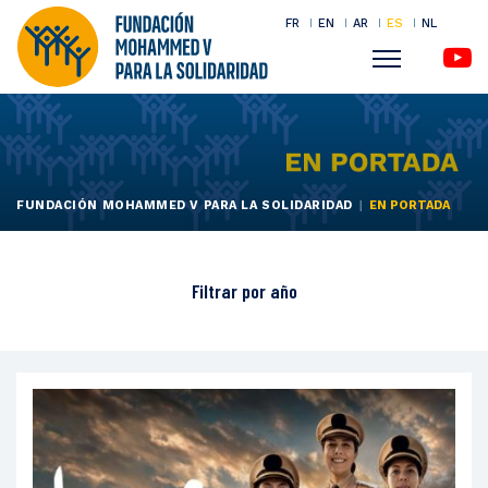
FR
EN
AR
ES
NL
Menu
Pasar
al
contenido
principal
FUNDACIÓN MOHAMMED V PARA LA SOLIDARIDAD
EN PORTADA
Filtrar por
año
- Cualquiera -
2026
2025
2024
2023