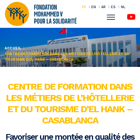
FR
EN
AR
ES
NL
Menu
Aller
au
contenu
ACCUEIL
CENTRE DE FORMATION DANS LES MÉTIERS DE L’HÔTELLERIE ET DU
principal
TOURISME D’EL HANK – CASABLANCA
CENTRE DE FORMATION DANS
LES MÉTIERS DE L’HÔTELLERIE
ET DU TOURISME D’EL HANK –
CASABLANCA
Favoriser une montée en qualité des