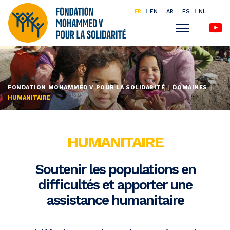
FR
EN
AR
ES
NL
Menu
Aller
au
contenu
FONDATION MOHAMMED V POUR LA SOLIDARITÉ
DOMAINES
principal
HUMANITAIRE
HUMANITAIRE
Soutenir les populations en
difficultés et apporter une
assistance humanitaire