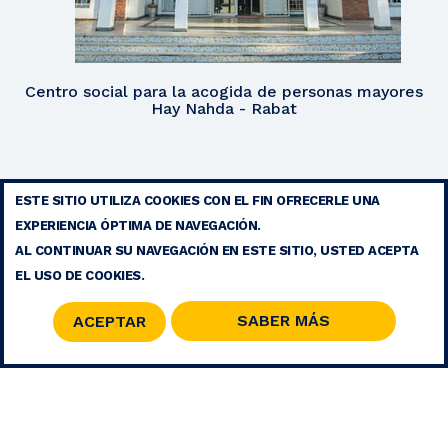
Centro social para la acogida de personas mayores
Hay Nahda - Rabat
ESTE SITIO UTILIZA COOKIES CON EL FIN OFRECERLE UNA
AVISO LEGAL
EXPERIENCIA ÓPTIMA DE NAVEGACIÓN.
CONTACTO
AL CONTINUAR SU NAVEGACIÓN EN ESTE SITIO, USTED ACEPTA
MAPA DEL SITIO
EL USO DE COOKIES.
RSS
SABER MÁS
ACEPTAR
© 2026 COPYRIGHT - FUNDACIÓN MOHAMMED V PARA LA
SOLIDARIDAD