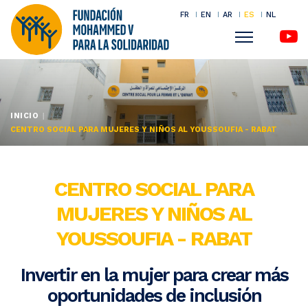
FR
EN
AR
ES
NL
Menu
Pasar
al
contenido
INICIO
principal
CENTRO SOCIAL PARA MUJERES Y NIÑOS AL YOUSSOUFIA - RABAT
CENTRO SOCIAL PARA
MUJERES Y NIÑOS AL
YOUSSOUFIA - RABAT
Invertir en la mujer para crear más
oportunidades de inclusión