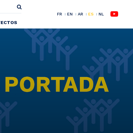
FR
EN
AR
ES
NL
YECTOS