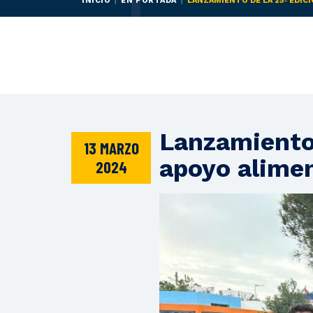
INICIO
EN PORTADA
LANZAMIENTO DE LA 25ª EDIC
Lanzamiento 
13 MARZO
apoyo alime
2024