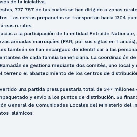
es de la iniciativa.
estas, 737 757 de las cuales se han dirigido a zonas rurale
os. Las cestas preparadas se transportan hacia 1304 punt
 áreas rurales.
racias a la participación de la entidad Entraide Nationale,
erzas armadas marroquíes (FAR, por sus siglas en francés), 
les también se han encargado de identificar a las persona
sentantes de cada familia beneficiaria. La coordinación de 
a Ramadán se gestiona mediante dos comités, uno local y o
l terreno el abastecimiento de los centros de distribución
nvertido una partida presupuestaria total de 347 millone
paquetado y envío a los puntos de distribución. Su financ
ción General de Comunidades Locales del Ministerio del In
ntos Islámicos.