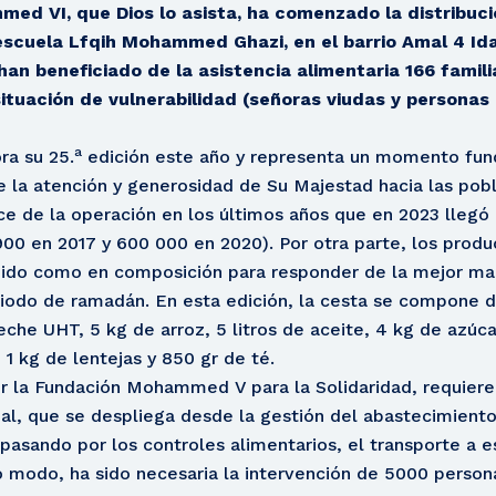
ed VI, que Dios lo asista, ha comenzado la distribuci
scuela Lfqih Mohammed Ghazi, en el barrio Amal 4 Ida
han beneficiado de la asistencia alimentaria 166 fami
ituación de vulnerabilidad (señoras viudas y personas
a
ra su 25.
edición este año y representa un momento fun
e la atención y generosidad de Su Majestad hacia las po
ce de la operación en los últimos años que en 2023 llegó
900 en 2017 y 600 000 en 2020). Por otra parte, los produ
nido como en composición para responder de la mejor man
iodo de ramadán. En esta edición, la cesta se compone d
 leche UHT, 5 kg de arroz, 5 litros de aceite, 4 kg de azúc
 1 kg de lentejas y 850 gr de té.
r la Fundación Mohammed V para la Solidaridad, requiere 
al, que se despliega desde la gestión del abastecimiento
 pasando por los controles alimentarios, el transporte a es
modo, ha sido necesaria la intervención de 5000 persona