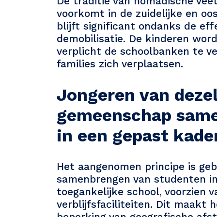
De traditie van nomadische veete
voorkomt in de zuidelijke en oos
blijft significant ondanks de ef
demobilisatie. De kinderen wor
verplicht de schoolbanken te v
families zich verplaatsen.
Jongeren van deze
gemeenschap sam
in een gepast kade
Het aangenomen principe is geb
samenbrengen van studenten in
toegankelijke school, voorzien 
verblijfsfaciliteiten. Dit maakt 
beperking van geografische afs