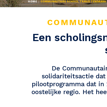
HOME
COMMUNAUTAIRE SCHOOL TRARID TENDRARA
COMMUNAUT
Een scholings
De Communautaire 
solidariteitsactie da
pilootprogramma dat in 
oostelijke regio. Het he