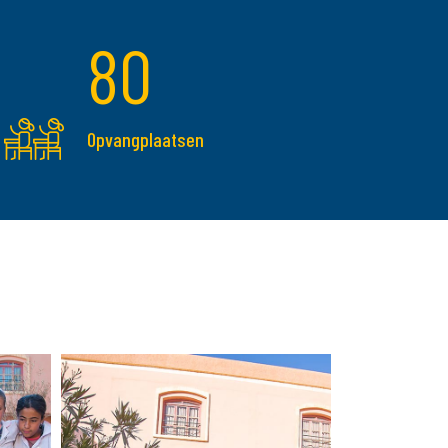
80
Opvangplaatsen