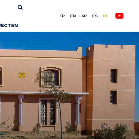
FR
EN
AR
ES
NL
JECTEN