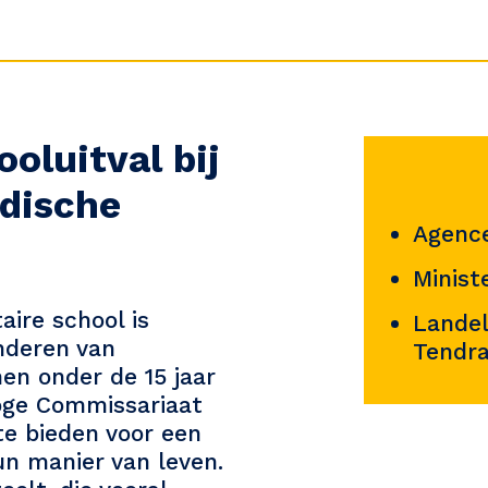
ooluitval bij
dische
Agence
Minist
ire school is
Lande
nderen van
Tendra
n onder de 15 jaar
Hoge Commissariaat
te bieden voor een
un manier van leven.