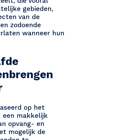
elt, die vooral
telijke gebieden,
fecten van de
den zodoende
erlaten wanneer hun
lfde
enbrengen
r
aseerd op het
 een makkelijk
van opvang- en
het mogelijk de
tanden te