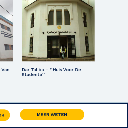
 Van
Dar Taliba – ‘’Huis Voor De
Studente’’
RSS
MEER WETEN
OK