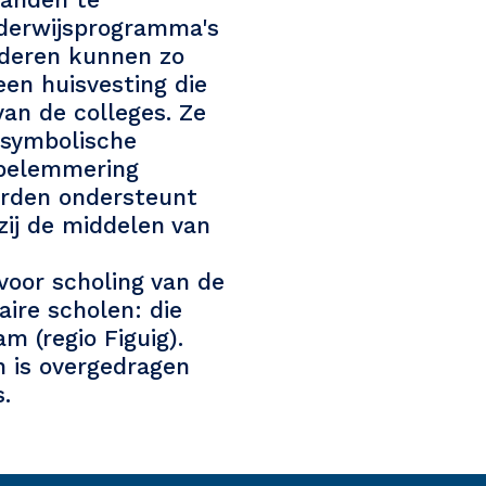
derwijsprogramma's
inderen kunnen zo
een huisvesting die
an de colleges. Ze
 symbolische
 belemmering
orden ondersteunt
ij de middelen van
oor scholing van de
ire scholen: die
m (regio Figuig).
n is overgedragen
.