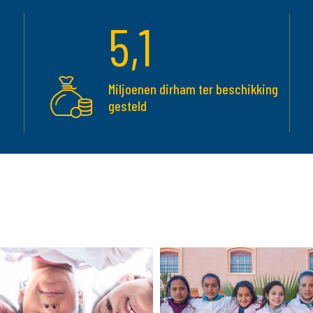
5,1
Miljoenen dirham ter beschikking
gesteld