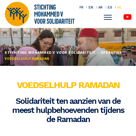
FR
EN
AR
ES
NL
Menu
Overslaan
en
naar
STICHTING MOHAMMED V VOOR SOLIDARITEIT
OPERATIES
de
VOEDSELHULP RAMADAN
inhoud
gaan
VOEDSELHULP RAMADAN
Solidariteit ten aanzien van de
meest hulpbehoevenden tijdens
de Ramadan