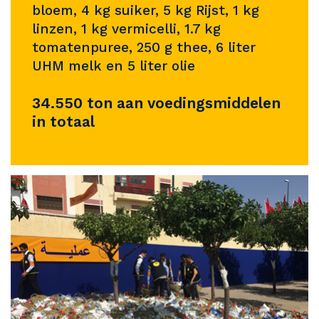
bloem, 4 kg suiker, 5 kg Rijst, 1 kg
linzen, 1 kg vermicelli, 1.7 kg
tomatenpuree, 250 g thee, 6 liter
UHM melk en 5 liter olie
34.550 ton aan voedingsmiddelen
in totaal