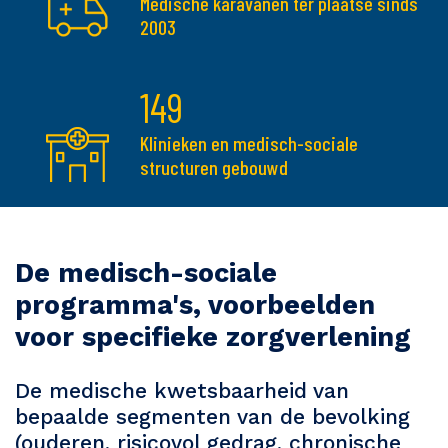
Medische karavanen ter plaatse sinds
2003
149
Klinieken en medisch-sociale
structuren gebouwd
De medisch-sociale
programma's, voorbeelden
voor specifieke zorgverlening
De medische kwetsbaarheid van
bepaalde segmenten van de bevolking
(ouderen, risicovol gedrag, chronische