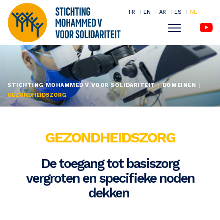
FR
EN
AR
ES
NL
Menu
Overslaan
en
naar
STICHTING MOHAMMED V VOOR SOLIDARITEIT
DOMEINEN
de
GEZONDHEIDSZORG
inhoud
gaan
GEZONDHEIDSZORG
De toegang tot basiszorg
vergroten en specifieke noden
dekken