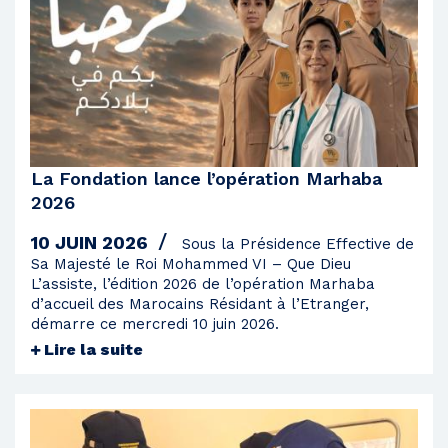
2022
2021
2020
2019
2018
La Fondation lance l’opération Marhaba
2017
2026
2016
10 JUIN 2026
Sous la Présidence Effective de
2015
Sa Majesté le Roi Mohammed VI – Que Dieu
L’assiste, l’édition 2026 de l’opération Marhaba
2014
d’accueil des Marocains Résidant à l’Etranger,
démarre ce mercredi 10 juin 2026.
2013
Lire la suite
2012
2011
2010