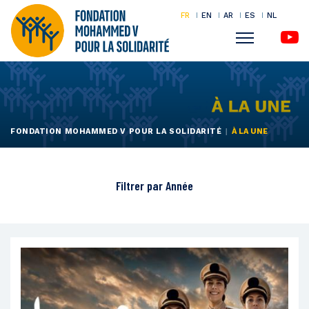
FR
EN
AR
ES
NL
Menu
Aller
au
contenu
principal
FONDATION MOHAMMED V POUR LA SOLIDARITÉ
À LA UNE
Filtrer par
Année
Tout
2026
2025
2024
2023