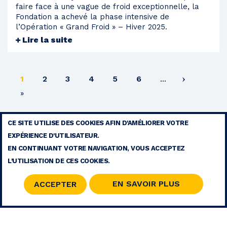
faire face à une vague de froid exceptionnelle, la
Fondation a achevé la phase intensive de
l’Opération « Grand Froid » – Hiver 2025.
Lire la suite
Page
Page
Page
Page
Page
Page
1
2
3
4
5
6
…
courante
Dernière
»
page
CE SITE UTILISE DES COOKIES AFIN D'AMÉLIORER VOTRE
EXPÉRIENCE D'UTILISATEUR.
MENTIONS LÉGALES
EN CONTINUANT VOTRE NAVIGATION, VOUS ACCEPTEZ
CONTACT
L'UTILISATION DE CES COOKIES.
PLAN DU SITE
RSS
EN SAVOIR PLUS
ACCEPTER
© 2026 COPYRIGHT - FONDATION MOHAMMED V POUR LA SOLIDARITÉ