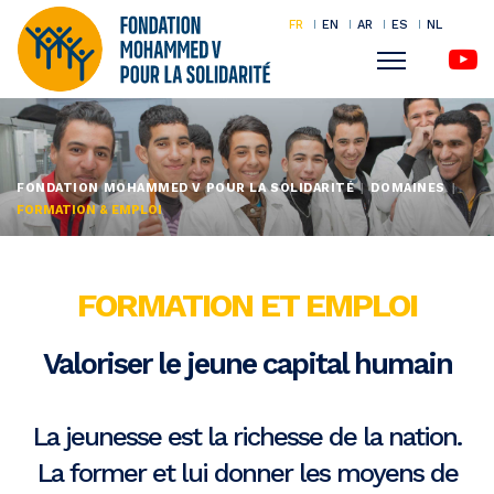
FR
EN
AR
ES
NL
Menu
Aller
au
contenu
FONDATION MOHAMMED V POUR LA SOLIDARITÉ
DOMAINES
principal
FORMATION & EMPLOI
FORMATION ET EMPLOI
Valoriser le jeune capital humain
La jeunesse est la richesse de la nation.
La former et lui donner les moyens de