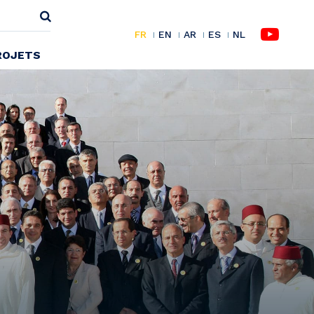
FR
EN
AR
ES
NL
ROJETS