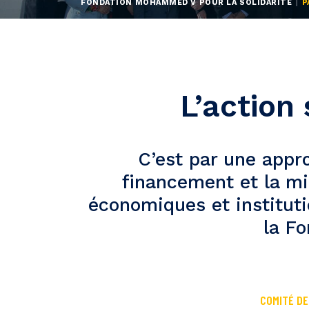
FONDATION MOHAMMED V POUR LA SOLIDARITÉ
P
L’action
C’est par une appr
financement et la m
économiques et institutio
la Fo
COMITÉ D