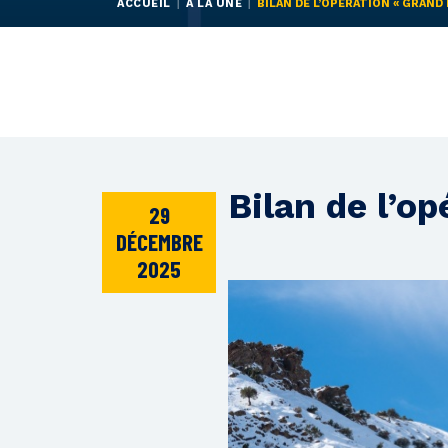
ACCUEIL
À LA UNE
BILAN DE L’OPÉRATION « GRAND 
Bilan de l’o
29
DÉCEMBRE
2025