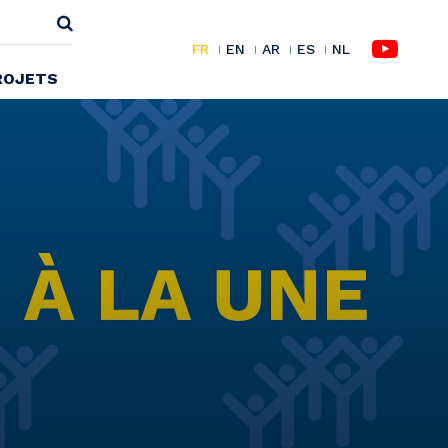
FR
EN
AR
ES
NL
ROJETS