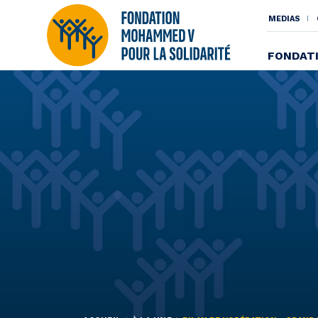
MENU
MEDIAS
SECO
FONDAT
Aller
au
contenu
principal