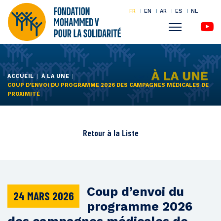
FR
EN
AR
ES
NL
Menu
Aller
au
contenu
ACCUEIL
À LA UNE
COUP D’ENVOI DU PROGRAMME 2026 DES CAMPAGNES MÉDICALES DE
principal
PROXIMITÉ
Retour à la
Liste
Coup d’envoi du
24 MARS 2026
programme 2026