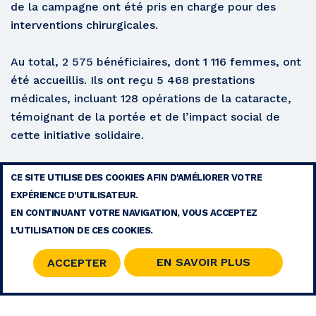
de la campagne ont été pris en charge pour des
interventions chirurgicales.
Au total, 2 575 bénéficiaires, dont 1 116 femmes, ont
été accueillis. Ils ont reçu 5 468 prestations
médicales, incluant 128 opérations de la cataracte,
témoignant de la portée et de l’impact social de
cette initiative solidaire.
Lire le communiqué de presse
CE SITE UTILISE DES COOKIES AFIN D'AMÉLIORER VOTRE
EXPÉRIENCE D'UTILISATEUR.
MENTIONS LÉGALES
EN CONTINUANT VOTRE NAVIGATION, VOUS ACCEPTEZ
CONTACT
L'UTILISATION DE CES COOKIES.
PLAN DU SITE
RSS
EN SAVOIR PLUS
ACCEPTER
© 2026 COPYRIGHT - FONDATION MOHAMMED V POUR LA SOLIDARITÉ