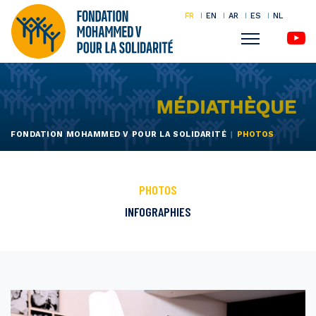
FR
EN
AR
ES
NL
Menu
Aller
au
contenu
principal
FONDATION MOHAMMED V POUR LA SOLIDARITÉ
PHOTOS
PHOTOS
INFOGRAPHIES