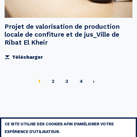
Projet de valorisation de production
locale de confiture et de jus_Ville de
Ribat El Kheir
Télécharger
Page
Page
Page
Page
1
2
3
4
courante
CE SITE UTILISE DES COOKIES AFIN D'AMÉLIORER VOTRE
EXPÉRIENCE D'UTILISATEUR.
MENTIONS LÉGALES