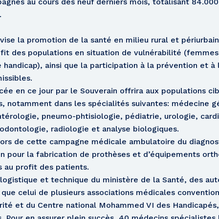
pagnes au cours des neuf derniers mois, totalisant 84.000
.
se la promotion de la santé en milieu rural et périurbain
ofit des populations en situation de vulnérabilité (femme
handicap), ainsi que la participation à la prévention et à 
issibles.
ée en ce jour par le Souverain offrira aux populations ci
es, notamment dans les spécialités suivantes: médecine g
térologie, pneumo-phtisiologie, pédiatrie, urologie, card
odontologie, radiologie et analyse biologiques.
 lors de cette campagne médicale ambulatoire du diagnos
on pour la fabrication de prothèses et d’équipements orth
 au profit des patients.
ogistique et technique du ministère de la Santé, des auto
si que celui de plusieurs associations médicales conventi
ité et du Centre national Mohammed VI des Handicapés,
. Pour en assurer plein succès, 40 médecins spécialistes 