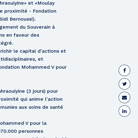
hraouiyine» et «Moulay
de proximité - Fondation
idi Bernoussi).
gagement du Souverain à
ins en faveur des
tégré.
chir le capital d'actions et
idisciplinaires, et
a Fondation Mohammed V pour
hraouiyine (3 jours) pour
proximité qui anime l'action
émunies aux soins de santé
 Mohammed V pour la
(870.000 personnes