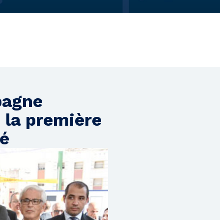
pagne
 la première
té