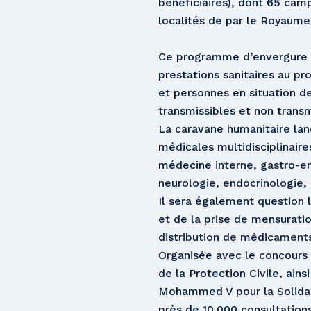
bénéficiaires), dont 65 cam
localités de par le Royaume
Ce programme d’envergure vi
prestations sanitaires au pr
et personnes en situation de 
transmissibles et non transm
La caravane humanitaire lanc
médicales multidisciplinair
médecine interne, gastro-en
neurologie, endocrinologie, 
Il sera également question
et de la prise de mensurati
distribution de médicaments
Organisée avec le concours l
de la Protection Civile, ain
Mohammed V pour la Solidar
près de 10.000 consultations