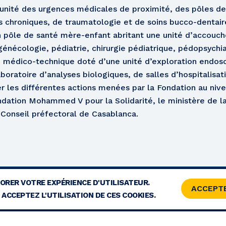
unité des urgences médicales de proximité, des pôles de
s chroniques, de traumatologie et de soins bucco-dentair
 pôle de santé mère-enfant abritant une unité d’accouc
génécologie, pédiatrie, chirurgie pédiatrique, pédopsychi
 médico-technique doté d’une unité d’exploration endosc
aboratoire d’analyses biologiques, de salles d’hospitalisa
er les différentes actions menées par la Fondation au nivea
ndation Mohammed V pour la Solidarité, le ministère de la
 Conseil préfectoral de Casablanca.
LIORER VOTRE EXPÉRIENCE D'UTILISATEUR.
MENTIONS LÉGALES
CONTACT
PLAN DU SITE
RS
ACCEPT
ACCEPTEZ L'UTILISATION DE CES COOKIES.
© 2026 COPYRIGHT - FONDATION MOHAMMED V POUR LA SOLIDARITÉ