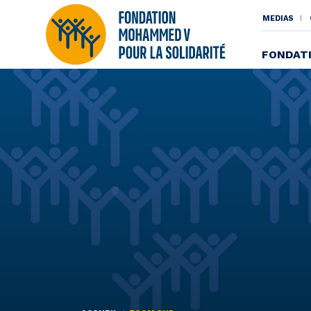
MENU
MEDIAS
SECO
FONDAT
Aller
au
contenu
principal