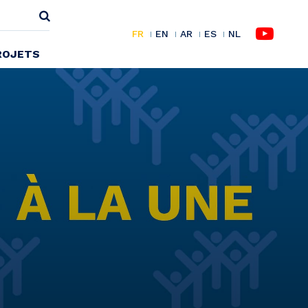
FR
EN
AR
ES
NL
ROJETS