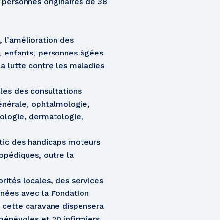
 personnes originaires de 38
, l’amélioration des
s, enfants, personnes âgées
la lutte contre les maladies
bles des consultations
énérale, ophtalmologie,
iologie, dermatologie,
tic des handicaps moteurs
opédiques, outre la
rités locales, des services
onnées avec la Fondation
 cette caravane dispensera
bénévoles et 20 infirmiers