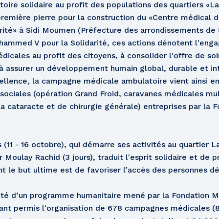
re solidaire au profit des populations des quartiers «La
 première pierre pour la construction du «Centre médical 
ité» à Sidi Moumen (Préfecture des arrondissements de S
ohammed V pour la Solidarité, ces actions dénotent l'en
dicales au profit des citoyens, à consolider l'offre de so
 à assurer un développement humain global, durable et in
llence, la campagne médicale ambulatoire vient ainsi enri
t sociales (opération Grand Froid, caravanes médicales mult
a cataracte et de chirurgie générale) entreprises par l
(11 - 16 octobre), qui démarre ses activités au quartier La
 Moulay Rachid (3 jours), traduit l'esprit solidaire et de 
nt le but ultime est de favoriser l’accès des personnes d
inuité d’un programme humanitaire mené par la Fondation
ayant permis l'organisation de 678 campagnes médicales 