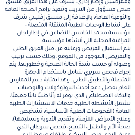
وممرضتين وإطار إداري. يشرف على هذا الفريق منسق
صحي مسؤول عن التدريب وتنفيذ برامج الصحة العامة
والتوعية العامة، بالإضافة إلى منسق إقليمي شرف
على نشاط الوحدات الطبية المتنقلة المتصلة –
مؤسسة محمد الخامس للتضامن في إطار لجان
المراقبة المحلية التي أنشأها مؤسسة.
يتم استقبال المريض ورعايته من قبل الفريق الطبي
والتمريضي الموجود في الموقع، وذلك حسب ترتيب
وصوله أو حسب شدة الحالة الصحية وخطورتها. يتم
إجراء فحص سريري شامل باستخدام الأجهزة
المتصلة والتطبيق الطبي. وهذا بمثابة دعم للممارس
العام بفضل دمج أحدث البروتوكولات والتوصيات
والذكاء الاصطناعي الذي يوفر له رأيًا طبيًا ثانيًا حقيقيًا.
تشمل الأنشطة الطبية خدمات الاستشارات الطبية
العامة (الفحوصات الطبية الأساسية، تشخيص
وعلاج الأمراض المزمنة، وتقديم الأدوية وتسليمها)،
صحة الأم والطفل، التلقيح، فحص سرطان الثدي