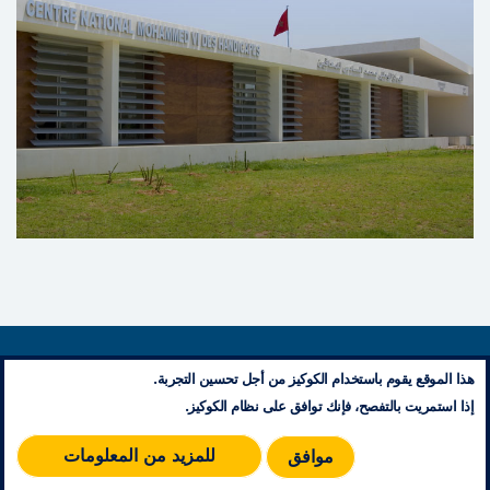
مراكز التكوين المهني والتأهيل في
حرف الصناعة التقليدية
فضاء للتكوين لتثمين حرف الصناعة التقليدية وإدماج
الشباب
المركز الوطني محمد السادس
للمعاقين – سلا
معلومات تنظيمية
أول مركز نموذجي في مجال الرعاية الشاملة لذوي
هذا الموقع يقوم باستخدام الكوكيز من أجل تحسين التجربة.
إتصل بنا
إذا استمريت بالتفصح، فإنك توافق على نظام الكوكيز.
الإعاقة
مخطط الموقع
RSS
للمزيد من المعلومات
موافق
© 2026 جميع حقوق النشر محفوظة - مؤسسة محمد الخامس للتضامن