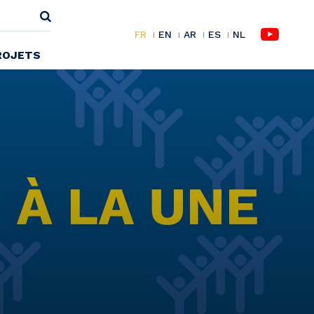
FR
EN
AR
ES
NL
ROJETS