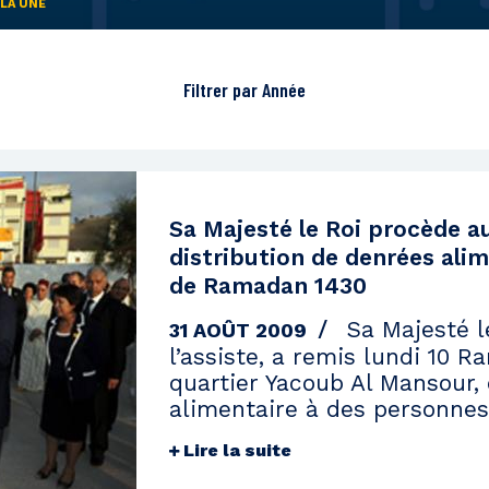
 LA UNE
Filtrer par
Année
2
2021
2020
2019
2018
2017
2016
2015
2014
Sa Majesté le Roi procède a
distribution de denrées alim
de Ramadan 1430
Sa Majesté l
31 AOÛT 2009
l’assiste, a remis lundi 10 
quartier Yacoub Al Mansour,
alimentaire à des personne
Lire la suite