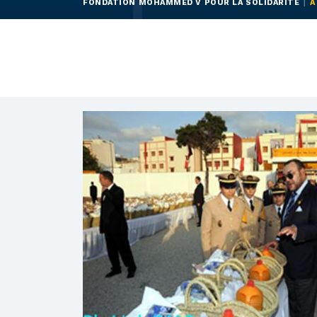
FONDATION MOHAMMED V POUR LA SOLIDARITÉ
À
Tout
2026
2025
2024
2023
202