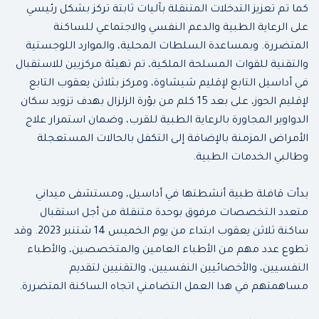
كما تم تعزيز التدخلات المتنقلة بآليات ثابتة تركز بشكل رئيسي
على الرعاية الطبية والدعم النفسي والاجتماعي للساكنة
المتضررة. وبمساعدة السلطات المحلية، والموارد اللوجستية
والتقنية للقوات المسلحة الملكية، تم تهيئة مركزيين للاستقبال
في أداسيل التابع لإقليم شيشاوة، ومركز بثلاثن يعقوب التابع
لإقليم الحوز، على بعد 15 كلم من بؤرة الزلزال بهدف تزويد سكان
الدواوير المجاورة بالرعاية الطبية للقرب، وضمان استمرار علاج
الأمراض المزمنة بالإضافة إلى التكفل بالحالات المستعجلة
وطالبي الخدمات الطبية.
بدأت قافلة طبية أنشطتها في أداسيل، ومستشفى ميداني
متعدد التخصصات مرفوق بوحدة متنقلة من أجل استقبال
ساكنة ثلاثن يعقوب ابتداء من يوم الخميس 14 شتنبر 2023. وقد
تطوع عدد مهم من الأطباء العامين والمتخصصين، والأطباء
النفسيين، والأخصائيين النفسيين، والتقنيين لتقديم
مساهمتهم في هدا العمل التضامني اتجاه الساكنة المتضررة.