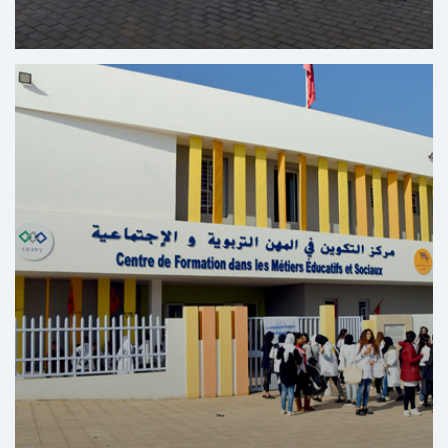
مركز التكوين في مهن السيارات بير رامي ـ القنيطرة